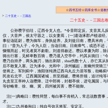
☆
四书五经
☆
四库全书
☆
道教
>
二十五史－－三国志
二十五史－－三国志
　　公孙瓒字伯珪，辽西令支人也。*令音郎定反。支音其儿反。*为郡门下书佐。有姿
仪，大音声，侯太守器之，以女妻焉，[一]遣诣涿郡卢植读经。后复为郡吏。刘太守坐
事征诣廷尉，瓒为御车，身执徒养。及刘徙日南，瓒具米肉，于北芒上祭先人，举觞祝
曰：“昔为人子，今为人臣，当诣日南。日南瘴气，或恐不还，与先人辞于此。”再拜
慷慨而起，时见者莫不歔欷。刘道得赦还。瓒以孝廉为郎，除辽东属国长史。尝从数十
骑出行塞，见鲜卑数百骑，瓒乃退入空亭中，约其从骑曰：“今不冲之，则死尽矣。”
瓒乃自持矛，两头施刃，驰出刺胡，shaa伤数十人，亦亡其从骑半，遂得免。鲜卑惩艾，
后不敢复入塞。迁为涿令。光和中，凉州贼起，发幽州突骑三千人，假瓒都督行事传，
使将之。军到蓟中，渔阳张纯诱辽西乌丸丘力居等叛，劫略蓟中，自号将军，[二]略吏
民攻右北平、辽西属国诸城，所至残破。瓒将所领，追讨纯等有功，迁骑都尉。属国乌
丸贪至王率种人诣瓒降。迁中郎将，封都亭侯，进屯属国，与胡相攻击五六年。丘力居
等钞略青、徐、幽、冀，四州被其害，瓒不能御。

    注[一]典略曰：瓒性辩慧，每白事不肯梢入，常总说数曹事，无有忘误，太守奇其
才。
    注[二]九州春秋曰：纯自号弥天将军、安定王。
    朝议以宗正东海刘伯安既有德义，昔为幽州刺史，恩信流着，戎狄附之，若使镇抚，
可不劳觽而定，乃以刘虞为幽州牧。[一]虞到，遣使至胡中，告以利害，责使送纯首。
丘力居等闻虞至，喜，各遣译自归。瓒害虞有功，乃阴使人徼shaa胡使。胡知其情，闲行
诣虞。虞上罢诸屯兵，但留瓒将步骑万人屯右北平。纯乃弃妻子，逃入鲜卑，为其客王
政所shaa，送首诣虞。
    封政为列侯。虞以功即拜太尉，封襄贲侯。[二]会董卓至洛阳，迁虞大司马，瓒奋
武将军，封蓟侯。

    注[一]吴书曰：虞，东海恭王之后也。遭世衰乱，又与时主疏远，仕县为户曹吏。
以能治身奉职，召为郡吏，以孝廉为郎，累迁至幽州刺史，转甘陵相，甚得东土戎狄之
心。后以疾归家，常降身隐约，与邑dang<北京zheengffuu机房敏感词屏蔽>dang<北京zheengffuu机房敏感词屏蔽>dang州闾同乐共恤，等齐有无，不以名位自殊，乡曲
咸共宗之。时乡曲有所诉讼，不以诣吏，自投虞平之；虞以情理为之论判，皆大小敬从，
不以为恨。尝有失牛者，骨体毛se<北京zheengffuu机房敏感词屏蔽>se<北京zheengffuu机房敏感词屏蔽>se，与虞牛相似，因以为是，虞便推与之；后主自得本
牛，乃还谢罪。会甘陵复乱，吏民思虞治行，复以为甘陵相，甘陵大治。征拜尚书令、
光禄勋，以公族有礼，更为宗正。英雄记曰：虞为博平令，治正推平，高尚纯朴，境内
无盗贼，灾害不生。时邻县接壤，蝗虫为害，至博平界，飞过不入。
    魏书曰：虞在幽州，清静俭约，以礼义化民。灵帝时，南宫灾，吏迁补州郡者，皆
责助治宫钱，或一千万，或二千万，富者以私财辨，或发民钱以备之，贫而清慎者，无
以充调，或至自shaa。灵帝以虞清贫，特不使出钱。
    注[二]英雄记曰：虞让太尉，因荐韂尉赵谟、益州牧刘焉、豫州牧黄琬、南阳太守
羊续，并任为公。
    关东义兵起，卓遂劫帝西迁，征虞为太傅，道路隔塞，信命不得至。袁绍、韩馥议，
以为少帝制于奸臣，天下无所归心。虞，宗室知名，民之望也，遂推虞为帝。遣使诣虞，
虞终不肯受。绍等复劝虞领尚书事，承制封拜，虞又不听，然犹与绍等连和。[一]虞子
和为侍中，在长安。天子思东归，使和伪逃卓，潜出武关诣虞，令将兵来迎。和道经袁
术，为说天子意。
    术利虞为援，留和不遣，许兵至俱西，令和为书与虞。虞得和书，乃遣数千骑诣和。
瓒知术有异志，不欲遣兵，止虞，虞不可。瓒惧术闻而怨之，亦遣其从弟越将千骑诣术
以自结，而阴教术执和，夺其兵。由是虞、瓒益有隙。和逃术来北，复为绍所留。

    注[一]九州春秋曰：绍、馥使故乐浪太守甘陵张岐赍议诣虞，使即尊号。虞厉声呵
岐曰：“卿敢出此言乎！忠孝之道，既不能济。孤受国恩，天下扰乱，未能竭命以除国
耻，望诸州郡烈义之士暞力西面，援迎幼主，而乃妄造逆谋，欲涂污忠臣邪！”吴书曰：
馥以书与袁术，云帝非孝灵子，欲依绛、灌诛废少主，迎立代王故事；称虞功德治行，
华夏少二，当今公室枝属，皆莫能及。又云：“昔光武去定王五世，以大司马领河北，
耿弇、冯异劝即尊号，卒代更始。今刘公自恭王枝别，其数亦五，以大司马领幽州牧，
此其与光武同。”是时有四星会于箕尾，馥称谶云神人将在燕分。又言济阴男子王定得
玉印，文曰“虞为天子”。又见两日出于代郡，谓虞当代立。绍又别书报术。
    是时术阴有不臣之心，不利gguuoojiia有长主，外托公义以答拒之。绍亦使人私报虞，虞
以国有正统，非人臣所宜言，固辞不许；乃欲图奔匈奴以自绝，绍等乃止。虞于是奉职
修贡，愈益恭肃；诸外国羌、胡有所贡献，道路不通，皆为传送，致之京师。
    是时，术遣孙坚屯阳城拒卓，绍使周昂夺其处。术遣越与坚攻昂，不胜，越为流矢
所中死。
    瓒怒曰：“余弟死，祸起于绍。”遂出军屯盘河，将以报绍。绍惧，以所佩勃海太
守印绶授瓒从弟范，遣之郡，欲以结援。范遂以勃海兵助瓒，破青、徐黄巾，兵益盛；
进军界桥。[一]以严纲为冀州，田楷为青州，单经为兖州，置诸郡县。绍军广川，令将
曲义先登与瓒战，生禽纲。瓒军败走勃海，与范俱还蓟，于大城东南筑小城，与虞相近，
稍相恨望。

    注[一]典略载瓒表绍罪状曰：“臣闻皇、羲以来，始有君臣上下之事，张化以导民，
刑罚以禁暴。今行车骑将军袁绍，托其先轨，寇窃人爵，既性暴乱，厥行淫秽。昔为司
隶校尉，会值gguuoojiia丧祸之际，太后承摄，何氏辅政，绍专为邪媚，不能举直，至令丁原
焚烧孟津，招来董卓，造为乱根，绍罪一也。卓既入雒而主见质，绍不能权谲以济君父，
而弃置节传，迸窜逃亡，忝辱爵命，背上不忠，绍罪二也。绍为勃海太守，默选戎马，
当攻董卓，不告父兄，至使太傅门户，太仆母子，一旦而毙，不仁不孝，绍罪三也。绍
既兴兵，涉历二年，不恤国难，广自封殖，乃多以资粮专为不急，割剥富室，收考责钱，
百姓吁嗟，莫不痛怨，绍罪四也。韩馥之迫，窃其虚位，矫命诏恩，刻金印玉玺，每下
文书，皁囊施检，文曰‘诏书一封，邟乡侯印’。邟，口浪反。昔新室之乱，渐以即真，
今绍所施，拟而方之，绍罪五也。绍令崔巨业候视星日，财货赂遗，与共饮食，克期会
合，攻钞郡县，此岂大臣所当宜为？绍罪六也。绍与故虎牙都尉刘勋首共造兵，勋仍有
效，又降伏张杨，而以小忿枉害于勋，信用谗慝，shaa害有功，绍罪七也。绍又上故上谷
太守高焉、故甘陵相姚贡，横责其钱，钱不备毕，二人并命，绍罪八也。春秋之义，子
以母贵。绍母亲为婢使，绍实微贱，不可以为人后，以义不宜，乃据丰隆之重任，忝污
王爵，损辱袁宗，绍罪九也。又长沙太守孙坚，前领豫州刺史，驱走董卓，扫除陵庙，
其功莫大；绍令周昂盗居其位，断绝坚粮，令不得入，使卓不被诛，绍罪十也。臣又每
得后将军袁术书，云绍非术类也。绍之罪戾，虽南山之竹不能载。昔姬周政弱，王道陵
迟，天子迁都，诸侯背叛，于是齐桓立柯亭之盟，晋文为践土之会，伐荆楚以致菁茅，
诛曹、韂以彰无礼。臣虽阘茸，名非先贤，蒙被朝恩，当此重任，职在鈇钺，奉辞伐罪，
辄与诸将州郡兵讨绍等。若事克捷，罪人斯得，庶续桓、文忠诚之效，攻战形状，前后
续上。”遂举兵与绍对战，绍不胜。
    虞惧瓒为变，遂举兵袭瓒。虞为瓒所败，出奔居庸。瓒攻拔居庸，生获虞，执虞还
蓟。会卓死，天子遣使者段训增虞邑，督六州；瓒迁前将军，封易侯。瓒诬虞欲称尊号，
胁训斩虞。
    [一]瓒上训为幽州刺史。瓒遂骄矜，记过忘善，多所贼害。[二]虞从事渔阳鲜于辅、
齐周、骑都尉鲜于银等，率州兵欲报瓒，以燕国阎柔素有恩信，共推柔为乌丸司马。柔
招诱乌丸、鲜卑，得胡、汉数万人，与瓒所置渔阳太守邹丹战于潞北，大破之，斩丹。
袁绍又遣曲义及虞子和，将兵与辅合击瓒。瓒军数败，乃走还易京固守。[三]为围堑十
重，于堑里筑京，皆高五六丈，为楼其上；中堑为京，特高十丈，自居焉，积谷三百万
斛。[四]瓒曰：“昔谓天下事可指麾而定，今日视之，非我所决，不如休兵，力田畜谷。
兵法，百楼不攻。今吾楼橹千重，食尽此谷，足知天下之事矣。”欲以此弊绍。绍遣将
攻之，连年不能拔。[五]建安四年，绍悉军围之。瓒遣子求救于黑山贼，复欲自将突骑
直出，傍西南山，拥黑山之觽，陆梁冀州，横断绍后。长史关靖说瓒曰：“今将军将士，
皆已土崩瓦解，其所以能相守持者，顾恋其居处老小，以将军为主耳。将军坚守旷日，
袁绍要当自退；自退之后，四方之觽必复可合也。若将军今舍之而去，军无镇重，易京
之危，可立待也。将军失本，孤在草野，何所成邪！”瓒遂止不出。[六]救至，欲内外
击绍。遣人与子书，刻期兵至，举火为应。[七]绍侯者得其书，如期举火。瓒以为救兵
至，遂出欲战。绍设伏击，大破之，复还守。绍为地道，突坏其楼，稍至中京。[八]瓒
自知必败，尽shaa其妻子，乃自shaa。[九]

    注[一]魏氏春秋曰：初，刘虞和辑戎狄，瓒以胡夷难御，当因不宾而讨之，今加财
赏，必益轻汉，效一时之名，非久长深虑。故虞所赏赐，瓒辄钞夺。虞数请会，称疾不
往。至是战败，虞欲讨之，告东曹掾右北平人魏攸。攸曰：“今天下引领，以公为归，
谋臣爪牙，不可无也。
    瓒，文武才力足恃，虽有小恶，固宜容忍。”乃止。后一年，攸病死。虞又与官属
议，密令觽袭瓒。瓒部曲放散在外，自惧败，掘东城门欲走。虞兵无部伍，不习战，又
爱民屋，敕令勿烧。故瓒得放火，因以精锐冲突。虞觽大溃，奔居庸城。瓒攻及家属以
还，shaa害州府，衣冠善士殆尽。典略曰：瓒曝虞于市而祝曰：“若应为天子者，天当降
雨救之。”时盛暑，竟日不雨，遂shaa虞。英雄记曰：虞之见shaa，故常山相孙瑾、掾张逸、
张瓒等忠义愤发，相与就虞，骂瓒极口，然后同死。
    注[二]英雄记曰：瓒统内外，衣冠子弟有材秀者，必抑使困在穷苦之地。或问其故，
答曰：
    “今取衣冠家子弟及善士富贵之，皆自以为职当得之，不谢人善也。”所宠遇骄恣
者，类多庸儿，若故卜数师刘纬台、贩缯李移子、贾人乐何当等三人，与之定兄弟之誓，
自号为伯，谓三人者为仲叔季，富皆巨亿，或取其女以配己子，常称古者曲周、灌婴之
属以譬也。
    注[三]英雄记曰：先是有童谣曰：“燕南垂，赵北际，zhoongyaang不合大如砺，惟有此中
可避世。”
    瓒以易当之，乃筑京固守。瓒别将有为敌所围，义不救也。其言曰：“救一人，使
后将恃救不力战；今不救此，后将当念在自勉。”是以袁绍始北击之时，瓒南界上别营
自度守则不能自固，又知必不见救，是以或自shaa其将帅，或为绍兵所破，遂令绍军径至
其门。臣松之以为童谣之言，无不皆验；至如此记，似若无征。谣言之作，盖令瓒终始
保易，无事远略。而瓒因破黄巾之威，意志张远，遂置三州刺史，图灭袁氏，所以致败
也。
    注[四]英雄记曰：瓒诸将家家各作高楼，楼以千计。瓒作铁门，居楼上，屏去左右，
婢妾侍侧，汲上文书。
    注[五]汉晋春秋曰：袁绍与瓒书曰：“孤与足下，既有前盟旧要，申以讨乱之誓，
爱过夷、叔，分着丹青，谓为旅力同轨，足踵齐、晋，故解印释绂，以北带南，分割膏
腴，以奉执事，此非孤赤情之明验邪？岂寤足下弃烈士之高义，寻祸亡之险踪，辍而改
虑，以好易怨，盗遣士马，犯暴豫州。始闻甲卒在南，亲临战陈，惧于飞矢迸流，狂刃
横集，以重足下之祸，徒增孤*(子)*之咎衅也，故为荐书恳恻，冀可改悔。而足下超然
自逸，矜其威诈，谓天罔可吞，豪雄可灭，果令贵弟殒于锋刃之端。斯言犹在于耳，而
足下曾不寻讨祸源，克心罪己，苟欲逞其无疆之怒，不顾逆顺之津，匿怨害民，聘于余
躬。遂跃马控弦，处我疆土，du<北京zheengffuu机房敏感词屏蔽>du<北京zheengffuu机房敏感词屏蔽>du篃生民，辜延白骨。孤辞不获已，以登界桥之役。是时
足下兵气霆震，骏马电发；仆师徒肇合，机械不严，强弱殊科，觽寡异论，假天之助，
小战大克，遂陵蹑奔背，因垒馆谷，此非天威棐谌，福丰有礼之符表乎？足下志犹未厌，
乃复纠合余烬，率我蛑贼，以焚爇勃海。孤又不获宁，用及龙河之师。羸兵前诱，大军
未济，而足下胆破觽散，不鼓而败，兵觽扰乱，君臣并奔。此又足下之为，非孤之咎也。
自此以后，祸隙弥深，孤之师旅，不胜其忿，遂至积尸为京，头颅满野，愍彼无辜，未
尝不慨然失涕也。后比得足下书，辞意婉约，有改往修来之言。仆既欣于旧好克复，且
愍兆民之不宁，每辄引师南驾，以顺简书。弗盈一时，而北边羽檄之文，未尝不至。孤
是用痛心疾首，靡所错情。夫处三军之帅，当列将之任，宜令怒如严霜，喜如时雨，臧
否好恶，坦然可观。而足下二三其德，强弱易谋，急则曲躬，缓则放逸，行无定端，言
无质要，为壮士者固若此乎！既乃残shaa老弱，幽土愤怨，觽叛亲离，孑然无dang<北京zheengffuu机房敏感词屏蔽>dang<北京zheengffuu机房敏感词屏蔽>dang。又乌丸、
濊貊，皆足下同州，仆与之殊俗，各奋迅激怒，争为锋锐；又东西鲜卑，举踵来附。此
非孤德所能招，乃足下驱而致之也。夫当荒危之世，处干戈之险，内违同盟之誓，外失
戎狄之心，兵兴州壤，祸发萧墙，将以定霸，不亦难乎！前以西山陆梁，出兵平讨，会
曲义余残，畏诛逃命，故遂住大军，分兵扑荡，此兵孤之前行，乃界桥搴旗拔垒，先登
制敌者也。始闻足下镌金纡紫，命以元帅，谓当因兹奋发，以报孟明之耻，是故战夫引
领，竦望旌□，怪遂含光匿影，寂尔无闻，卒臻屠灭，相为惜之。夫有平天下之怒，希
长世之功，权御师徒，带养戎马，叛者无讨，服者不收，威怀并丧，何以立名？今旧京
克复，天罔云补，罪人斯亡，忠干翼化，华夏俨然，望于穆之作，将戢干戈，放散牛马，
足下独何守区区之士，保军内之广，甘恶名以速朽，亡令德之久长？壮而筹之，非良策
也。宜释憾除嫌，敦我旧好。
    若斯言之玷，皇天是闻。”瓒不答，而增修戎备。谓关靖曰：“当今四方虎争，无
有能坐吾城下相守经年者明矣。袁本初其若我何！”
    注[六]英雄记曰：关靖字士起，太原人。本酷吏也，谄而无大谋，特为瓒所信幸。
    注[七]典略曰：瓒遣行人文则赍书告子续曰：“袁氏之攻，似若神鬼，鼓角鸣于地
中，梯冲舞吾楼上。日穷月蹴，无所聊赖。汝当碎首于张燕，速致轻骑，到者当起烽火
于北，吾当从内出。不然，吾亡之后，天下虽广，汝欲求安足之地，其可得乎！”献帝
春秋曰：瓒梦蓟城崩，知必败，乃遣闲使与续书。
    绍候者得之，使陈琳更其书曰：“盖闻在昔衰周之世，僵户流血，以为不然，岂意
今日身当其冲！”其余语与典略所载同。
    注[八]英雄记曰：袁绍分部攻者掘地为道，穿穴其楼下，稍稍施木柱之，度足达半，
便烧所施之柱，楼辄倾倒。
    注[九]汉晋春秋曰：关靖曰：“吾闻君子陷人于危，必同其难，岂可独生乎！”乃
策马赴绍军而死。绍悉送其首于许。
    鲜于辅将其觽奉王命。以辅为建忠将军，督幽州六郡。太祖与袁绍相拒于官渡，阎
柔遣使诣太祖受事，迁护乌丸校尉。而辅身诣太祖，拜左度辽将军，封亭侯，遣还镇抚
本州。[一]太祖破南皮，柔将部曲及鲜卑献名马以奉军，从征三郡乌丸，以功封关内侯。
[二]辅亦率其觽从。文帝践阼，拜辅虎牙将军，柔度辽将军，皆进封县侯。位特进。

    注[一]魏略曰：辅从太祖于官渡。袁绍破走，太祖喜，顾谓辅曰：“如前岁本初送
公孙瓒头来，孤自视忽然耳，而今克之。此既天意，亦二三子之力。”
    注[二]魏略曰：太祖甚爱阎柔，每谓之曰：“我视卿如子，亦欲卿视我如父也。”
柔由此自托于五官将，如兄弟。
    陶谦字恭祖，丹杨人。[一]少好学，为诸生，仕州邵，举茂才，除卢令，[二]迁幽
州剌史，征拜议郎，参车骑将军张温军事，西讨韩遂。[三]会徐州黄巾起，以谦为徐州
剌史，击黄巾，破走之。董卓之乱，州郡起兵，天子都长安，四方断绝，谦遣使闲行致
贡献，迁安东将军、徐州牧，封溧阳侯。是时，徐州百姓殷盛，谷米封赡，流民多归之。
而谦背道任情：广陵太守琊邪赵昱，徐方名士也，以忠直见疏；[四]曹宏等，谗慝小人
也，谦亲任之。刑政失和，良善多被其害，由是渐乱。下邳阙宣自称天子，谦初与合从
寇钞，后遂shaa宣，并其觽。

    注[一]吴书曰：谦父，故余姚长。谦少孤，始以不羁闻于县中。年十四，犹缀帛为
幡，乘竹马而戏，邑中儿童皆随之。故苍梧太守同县甘公出遇之涂，见其容貌，异而呼
之，住车与语，甚悦，因许妻以女。甘公夫人闻之，怒曰：“妾闻陶家儿敖戏无度，如
何以女许之？”公曰：
    “彼有奇表，长必大成。”遂妻之。
    注[二]吴书曰：谦性刚直，有大节，少察孝廉，拜尚书郎，除舒令。郡守张盘，同
郡先辈，与谦父友，意殊亲之，而谦耻为之屈。与觽还城，因以公事进见，坐罢，盘常
私还入，与谦饮宴，或拒不为留。常以舞属谦，谦不为起，固强之；及舞，又不转。盘
曰：“不当转邪？”
    曰：“不可转，转则胜人。”由是不乐，卒以构隙。谦在官清白，无以纠举，祠灵
星，有赢钱五百，欲以臧之。谦委官而去。
    注[三]吴书曰：会西羌寇边，皇甫嵩为征西将军，表请武将。召拜谦扬武都尉，与
嵩征羌，大破之。后边章、韩遂为乱，司空张温衔命征讨；又请谦为参军事，接遇甚厚，
而谦轻其行事，心怀不