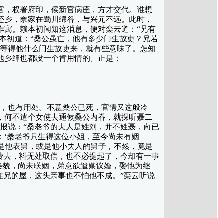
，权署府印，候新官病痊，方才交代。谁想
还乡，奈家在蜀川绵谷，与兴元不远。此时，
作寓。赖本初闻知这消息，便对栾云道：“兄有
本初道：“桑公虽亡，他有多少门生故吏？兄若
，等得他什么门生故吏来，就有些意味了。怎知
地乡绅也都没一个肯用情的。正是：
，也有用处。不意桑公已死，官情又这般冷
，何不遣个女使去通候桑公内眷，就探听聂二
报说：“桑老爷的夫人是姓刘，并不姓聂，向已
：‘桑老爷只生得这位小姐，至今尚未有姻
或是他表舅，或是他小夫人的舅子，不然，竟是
费去，料无处取偿，也不必提起了，今却有一事
美貌，尚未联姻，弟意欲遣媒议婚，娶他为继
住兄的屋，这头亲事也不怕他不成。”栾云听说