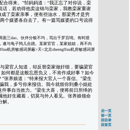
小姐的锦配合得来。”邹妈妈道：“我正忘了对你说，栾
说话，若劝得他卖这锦与栾家，我教栾家重谢
做成了栾家亲事，便有些油水，那梁秀才是穷
”两个媒婆各自去了。有一篇骂媒婆的口号说得
三dao。伙伴分银不均，骂出千罗百唣。有时搭
，遂与龟子鸨儿合跳。某家官官，某家姐姐，再不向
机房敏感词屏蔽>天<北京zheengffuu机房敏感词屏
与梁官人知道，却反替栾家做奸细，要骗梁官
e说，如何都是这般忘恩负义，不肯作成好事？如今
”张养娘道：“特来报大官人一个喜信。”梁生
来骗我，多亏你来报信。我今就烦你到桑小姐处
这件事自当效力。”梁生大喜，便将前日所绎的
嘱他好生藏着，切莫与外人看见。张养娘领命
分解。
后一页
前一页
回目录
回首页