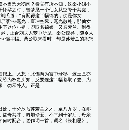
不当想天鹅肉？看官有所不知，这桑小姐不
于怀孕之时，曾梦见一个仙女从空降于其庭，
锦半幅，对刘氏道：“有配得这半幅锦的，便是你女
房敏感词屏蔽>se毫光，直冲空际，毫光散处，那仙女
生下这位小姐，即取名锦娘，又名梦兰。到得
毫光从地而起，正合刘夫人梦中所见。桑公惊异，随令人
词屏蔽>se锦半幅。桑公取来看时，却是苏若兰的织锦
锦上。又想：此锦向为宫中珍秘，这玉匣亦
又恐为权贵所知，反要连这半幅都取了去。为
家，勿示外人。正是：
处，十分欣慕苏若兰之才。至八九岁，在那
，益奇其才，愈加珍爱。不幸到十岁后，母亲
知何时配合，遂作词一首，调名《长相思》。