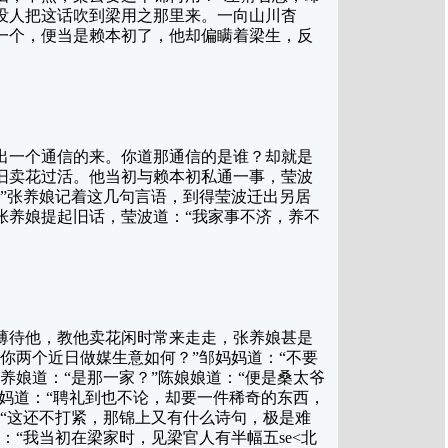
没人把这话吹到梁用之那里来。一向山川杳
一个，便当是赖本初了，他却偏瞒着梁生，反
一个通信的来。你道那通信的是谁？却就是
旧卖花过活。他当初与赖本初私通一事，莹波
”张养娘记着这几句言语，到得莹波迁出另居
张养娘提起旧话，莹波道：“我家事不济，养不
待他，教他卖花闲时常来走走，张养娘甚是
你两个近日做媒生意如何？”邹妈妈道：“不要
娘道：“是那一家？”陈娘娘道：“便是桑太爷
妈道：“聘礼到也不论，却要一件稀奇的东西，
“这还不打紧，那锦上又有什么诗句，极是难
“我当初在梁家时，见梁官人有半幅五se<北