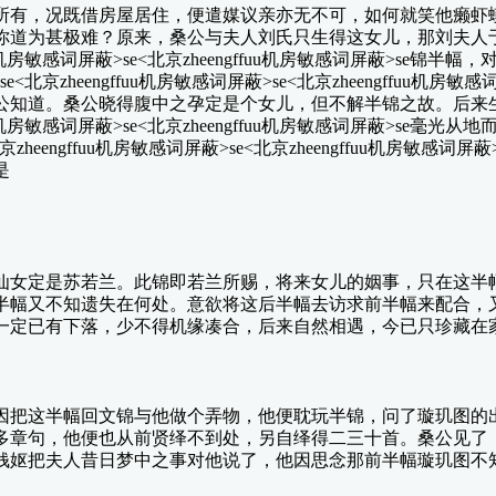
有，况既借房屋居住，便遣媒议亲亦无不可，如何就笑他癞虾蟆
你道为甚极难？原来，桑公与夫人刘氏只生得这女儿，那刘夫人
uu机房敏感词屏蔽>se<北京zheengffuu机房敏感词屏蔽>se
京zheengffuu机房敏感词屏蔽>se<北京zheengffuu机
公知道。桑公晓得腹中之孕定是个女儿，但不解半锦之故。后来
uu机房敏感词屏蔽>se<北京zheengffuu机房敏感词屏蔽>se
eengffuu机房敏感词屏蔽>se<北京zheengffuu机房敏感
是
女定是苏若兰。此锦即若兰所赐，将来女儿的姻事，只在这半幅
半幅又不知遗失在何处。意欲将这后半幅去访求前半幅来配合，
一定已有下落，少不得机缘凑合，后来自然相遇，今已只珍藏在
把这半幅回文锦与他做个弄物，他便耽玩半锦，问了璇玑图的出
多章句，他便也从前贤绎不到处，另自绎得二三十首。桑公见了
钱妪把夫人昔日梦中之事对他说了，他因思念那前半幅璇玑图不