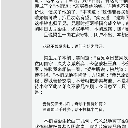
道：“远不远，千里近。只在目前。有这前半
便成了？”本初道：“若买得他的锦，连诗也不
价钱，便买了他的了。”本初道：“这锦若要买
唯婚姻可成，抑且功名有望。”栾云道：“这却
这半锦也归了兄。兄那时把两半幅合成全锦，
初即日去见梁生，求买半锦。本初应诺，随即
且说梁生一向在家守制，闭户不出。本初已
花径不曾缘客扫，蓬门今始为君开。
梁生见了本初，笑问道：“吾兄今日甚风吹得
贫闲自守，久为亲戚所弃，今忽蒙枉玉真，令
家，特唤我来相借一看。”梁生听说，拂然道：
使不得。”本初见他不肯借，方说道：“栾兄
锦，愿以善价交易，不若就把来卖与他。不是
待小弟至此？弟久不蒙兄在顾，今日忽至，只
是：
善价凭伊出几许，奇珍不售待如何？
酒逢知己千钟少，话不投机半句多。
本初被梁生抢白了几句，气忿忿地离了梁家，
此锦献与杨复恭以图富贵，深为薛家表兄所鄙