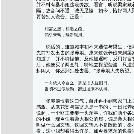
并不料有桑小姐这段缘故。看官，听说梁家藏
隔，故音问不通，诚无足怪，如今，恰好两人
要替别人说合。正是：
相需之殷，相遇之疏。
鹊桥未驾，隔断银河。
说话的，难道赖本初不来通信与梁生，便再
先前打发出去的张养娘。原来这张养娘未到梁
知道了，并不嗔怪他。及他被逐时，反用好言
后，他便买了两盒礼，特地去探望莹波，只道
起闲人，你还到别处去罢。”张养娘大失所望
一向依人今自立，恶见旧人提旧日。
当初不过假殷勤，翻过脸来不认得。
张养娘恨着这口气，自此再不到赖家门上去
感激。从来花婆与媒婆原是一串的，一日张养
说起，一个财主要娶一头亲事，许我们两个各送
的小姐，现今住着栾大相公的屋，偏是栾大相公
叫做什么回文锦。这回文锦又不是囫囵的，桑
看，这小姐却看得出许多。如今要求亲的也看得