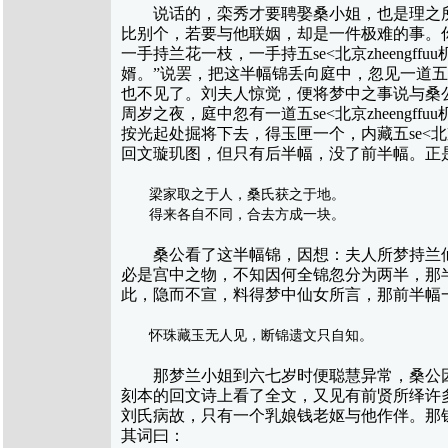
说话的，栾秀才要聘娶桑小姐，也是理之所
比别个，若要与他联姻，却是一件极难的事。
一手持兰花一枝，一手持五se<北京zheengff
婿。”说罢，把这半幅锦丢向庭中，忽见一道五se<北
也不见了。刘夫人惊觉，便将梦中之事说与桑
周岁之夜，庭中忽有一道五se<北京zheengff
按光起处掘将下去，得玉匣一个，内藏五se<北京zh
回文璇玑图，但只有后半幅，没了前半幅。正
梁家取之于人，桑氏获之于地。
得来各自不同，合去方成一块。
桑公看了这半幅锦，因想：夫人所梦持兰仙
必是宫中之物，不知因何全锦忽分为两半，那
此，隐而不宣，料得梦中仙女所言，那前半幅
怀珠藏玉无人见，断锦遗文只自知。
那梦兰小姐到六七岁时便聪慧异常，桑公因
刻本的回文诗上看了全文，又见有前贤所绎许
刘氏病故，只有一个乳娘钱老妪与他作伴。那
其词曰：