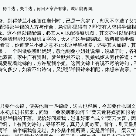
得半边，失半边，何日天章合有缘。璇玑能再圆。
。到得梦兰小姐随任襄州时，已是十六岁了，却又不幸遭了父丧
要配得那半锦的人方与作合，急切那里得有？即使有人求得半锦
姻缘。这不但以锦配锦，必其人可以配得璇玑图，其文亦可以配得
必像我稍能识得璇玑文字的，天才把这半锦赐我。我料那前半锦
。看官，你道梦兰小姐之意不止求这半锦相凑，还要其人如锦，
娘，一个叫做铁嘴邹妈妈，教他到桑小姐处说亲，说成了时，各
他豪富，家中广有资财。梦兰默然不语，乳娘钱妪从旁代答道：
说要配着此锦的，方许配我小姐。这回文锦上有说不尽的诗句，
诗句多少，如看不出诗句，又没那半幅锦来相配，休想来说亲。
要什么锦，便买他百十匹锦缎，送去也容易，今却要什么回文
本初步进书房来，问道：“桑家姻事如何？”栾云遂将媒婆回报的
得那半幅的下落。兄恰好问着我，岂非好事当成？”栾云大喜，因
兰所织，上有回文诗句，寻绎不尽，真乃人间奇宝。昔年，则天皇
两半，前半幅我曾见过。如今桑小姐所藏，定是后半幅。”栾云忙