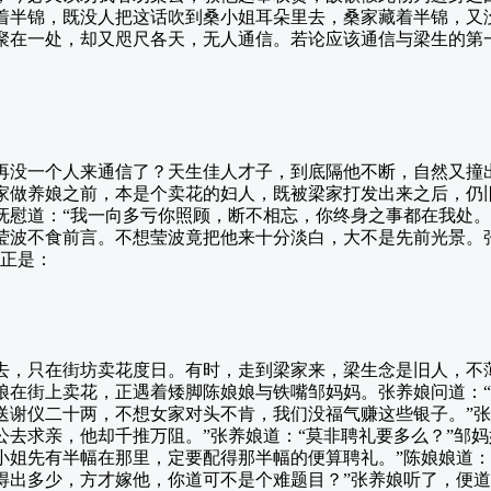
着半锦，既没人把这话吹到桑小姐耳朵里去，桑家藏着半锦，又
聚在一处，却又咫尺各天，无人通信。若论应该通信与梁生的第
没一个人来通信了？天生佳人才子，到底隔他不断，自然又撞出
家做养娘之前，本是个卖花的妇人，既被梁家打发出来之后，仍
抚慰道：“我一向多亏你照顾，断不相忘，你终身之事都在我处。
莹波不食前言。不想莹波竟把他来十分淡白，大不是先前光景。
。正是：
，只在街坊卖花度日。有时，走到梁家来，梁生念是旧人，不薄
娘在街上卖花，正遇着矮脚陈娘娘与铁嘴邹妈妈。张养娘问道：“
谢仪二十两，不想女家对头不肯，我们没福气赚这些银子。”张养
去求亲，他却千推万阻。”张养娘道：“莫非聘礼要多么？”邹妈
小姐先有半幅在那里，定要配得那半幅的便算聘礼。”陈娘娘道：
出多少，方才嫁他，你道可不是个难题目？”张养娘听了，便道：