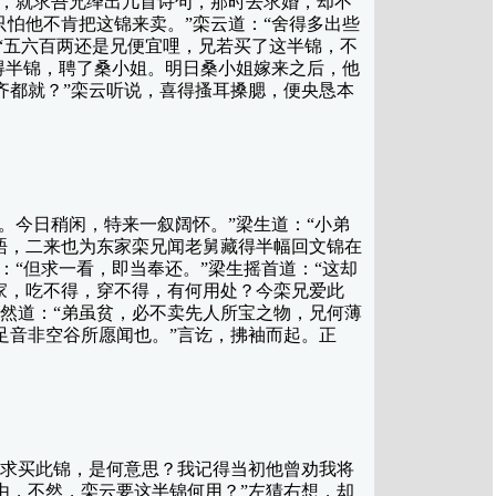
了，就求吾兄绎出几首诗句，那时去求婚，却不
怕他不肯把这锦来卖。”栾云道：“舍得多出些
：“五六百两还是兄便宜哩，兄若买了这半锦，不
得半锦，聘了桑小姐。明日桑小姐嫁来之后，他
齐都就？”栾云听说，喜得搔耳搡腮，便央恳本
今日稍闲，特来一叙阔怀。”梁生道：“小弟
晤，二来也为东家栾兄闻老舅藏得半幅回文锦在
：“但求一看，即当奉还。”梁生摇首道：“这却
家，吃不得，穿不得，有何用处？今栾兄爱此
然道：“弟虽贫，必不卖先人所宝之物，兄何薄
足音非空谷所愿闻也。”言讫，拂袖而起。正
求买此锦，是何意思？我记得当初他曾劝我将
由，不然，栾云要这半锦何用？”左猜右想，却