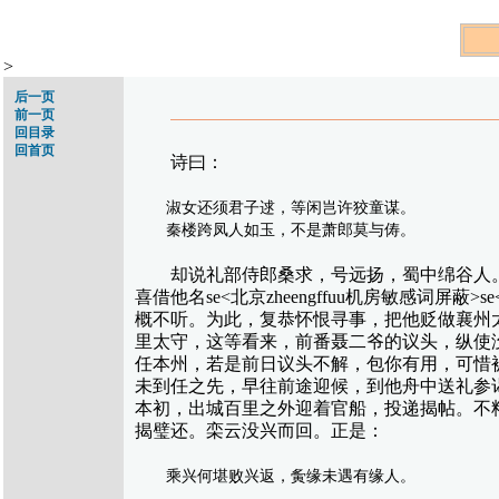
>
后一页
前一页
回目录
回首页
诗曰：
淑女还须君子逑，等闲岂许狡童谋。
秦楼跨凤人如玉，不是萧郎莫与俦。
却说礼部侍郎桑求，号远扬，蜀中绵谷人。
喜借他名se<北京zheengffuu机房敏感词屏
概不听。为此，复恭怀恨寻事，把他贬做襄州
里太守，这等看来，前番聂二爷的议头，纵使
任本州，若是前日议头不解，包你有用，可惜被
未到任之先，早往前途迎候，到他舟中送礼参
本初，出城百里之外迎着官船，投递揭帖。不
揭璧还。栾云没兴而回。正是：
乘兴何堪败兴返，夤缘未遇有缘人。