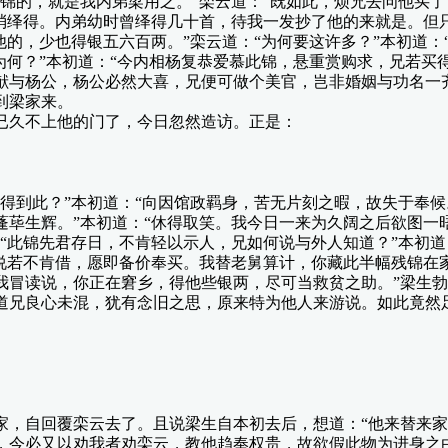
幅锦的，就是我内弟梁用之。”栾云道：“既如此，烦兄去问他买
消绎得。内弟幼时曾绎得几十首，待我一发抄了他的来就是。但只
他的，少也得银五六百两。”栾云道：“为何要这许多？”本初道
为何？”本初道：“今内相杨复恭爱慕此锦，悬重赏购求，兄若买
献与杨公，杨公必然大喜，兄便可做个美官，岂非婚姻与功名一
到梁家来。
久不上他的门了，今日忽然造访。正是：
到此？”本初道：“向因馆政羁身，苦无片刻之暇，故失于奉候。
蓬荜生辉。”本初道：“休得取笑。我今日一来为久阔之后欲图一
“此锦先君存日，不肯轻以示人，兄如何说与外人知道？”本初道
原说若不肯借，愿即备价奉买。我替老舅算计，你藏此半幅残锦在
我冒读说，你正在窘乡，得他些银两，尽可当救贫之助。”梁生勃
道兄良心未混，犹有念旧之思，原来特为他人来游说。如此竟然
自回覆栾云去了。且说梁生自本初去后，想道：“他来替来家
，今必又以劝我者劝栾云，教他趋奉权贵，故欲假此物为进身之