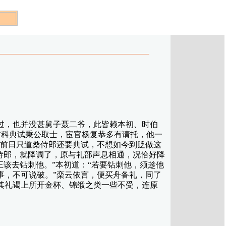
，也并没甚舅子聂二爷，此皆赖本初、时伯
桑公只因前科典试秉公取士，宦官杨复恭多有请托，他一
“前日只道桑侍郎还要典试，不想如今到贬做这
侍郎，就降调了，原与礼部声息相通，况恰好降
该去钻刺他。”本初道：“若要钻刺他，须趁他
事，不可说破。”栾云依言，便买舟备礼，同了
其礼谒上所开金杯、锦缎之类一些不受，连原