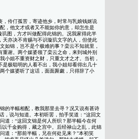
，伶仃孤苦，寄迹他乡，时常与乳娘钱妪说
相配，他文才或者又不能如你的意，却怎生是
璇玑图，方才叫做配得此锦的。况我家得此半
，天亦决不肯赐与不识璇玑文字的人，但使此
其文如锦，岂不是个极难的事？栾云不知就里，
有重谢。两个媒婆领了栾云之命，来到城外别
“我小姐不重资财之财，只重文才之才。当初，
不是极聪明的人看不出，我小姐却看得出几十
”两个媒婆听了这话，面面厮觑，只得辞了小
锦的半幅相配，教我那里去寻？况又说有甚诗
话，说与知道。本初听罢，拍手笑道：“这回文
问道：“这回文锦是何人所织？那半幅今在何
后以千金购得，藏之宫中。后经禄山之乱，此锦
问道：“那前半幅，兄在何处见来？”本初笑