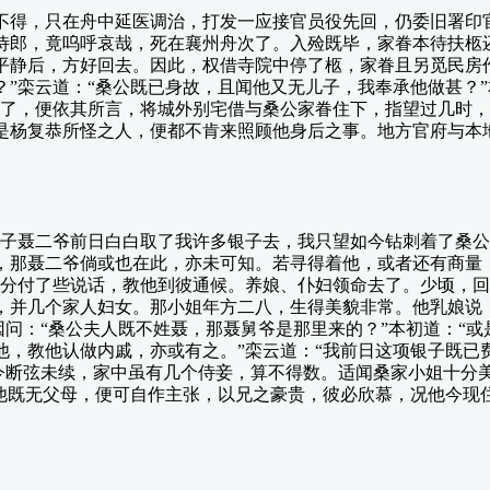
得，只在舟中延医调治，打发一应接官员役先回，仍委旧署印官
侍郎，竟呜呼哀哉，死在襄州舟次了。入殓既毕，家眷本待扶柩
平静后，方好回去。因此，权借寺院中停了柩，家眷且另觅民房
”栾云道：“桑公既已身故，且闻他又无儿子，我奉承他做甚？”
听了，便依其所言，将城外别宅借与桑公家眷住下，指望过几时
是杨复恭所怪之人，便都不肯来照顾他身后之事。地方官府与本
聂二爷前日白白取了我许多银子去，我只望如今钻刺着了桑公
，那聂二爷倘或也在此，亦未可知。若寻得着他，或者还有商量
妇分付了些说话，教他到彼通候。养娘、仆妇领命去了。少顷，回
，并几个家人妇女。那小姐年方二八，生得美貌非常。他乳娘说
因问：“桑公夫人既不姓聂，那聂舅爷是那里来的？”本初道：“
他，教他认做内戚，亦或有之。”栾云道：“我前日这项银子既已
弟今断弦未续，家中虽有几个侍妾，算不得数。适闻桑家小姐十分
？他既无父母，便可自作主张，以兄之豪贵，彼必欣慕，况他今现