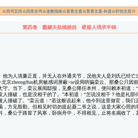
☆
☆
四书五经
☆
四库全书
☆
道教指南
☆
茗香文斋
☆
茗香文斋-补遗
☆
轩怡文苑
第四卷 蠢鳏夫欲续娇娃 硬媒人强求半锦
他为人清廉正直，并无人在外通关节，况他夫人是刘氏已经亡过
蔽>se<北京zheengffuu机房敏感词屏蔽>se设局哄骗栾云。那
太守。当下，栾云展阅邸报，见桑公降任本州，便问赖本初道：
没人撞破，也是没相干的了。”本初道：“怎说没相干？他是礼部
人撞破了。”栾云道：“若这般说起来，他今到这里做官，我们正
谒，方见殷勤。但相见时切勿提起聂二爷之说，这是大家心照的
料，桑公于路冒了风寒，卧病舟中，不得相见，止将名揭收了，