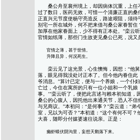
桑公舟至襄州境上，却因病体沉重，上任不
过了数日，医药无效，可惜一个清廉正直的桑
正直兴元节度使杨守亮造反，路途艰阻，须待
别宅一所在城外，何不把来借与桑公家眷暂住？
加厚在他家眷面上，少不得有正本处。”栾云
官情如纸薄，那些门生故吏见桑公已死，况又
官情之薄，甚于世情。
升降且异，何况死生。
栾云见了这光景，心生懊悔，因想：“他舅子
落，眼见得我没处讨正本了。但今他内眷住此
爷消息。”算计已定，便与一个养娘，一个仆
亡过，今住在寓所的只有一位小姐和一个乳娘
事。’”栾云听了，便把此言述与赖本初知道，
桑公的心腹人，因托他出来通关节，恐人不信
与兄商议。”本初问：“是何事？”栾云道：“
室，兄以为可否？”本初道：“这个有何不可
大喜，随即分付媒婆速往说亲。正是：
癞虾蟆伏阴沟里，妄想天鹅落下来。