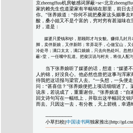
京zheengffuu机房敏感词屏蔽>se<北京z
家的赖先生也道梁家有半幅锦在那里，前日去
你。”张养娘道：“你何不就把桑家这头姻事去
酸，桑小姐又不是个富的，穷对穷有甚滋味在
好，道是：
媒婆只爱钱和钞，那顾郎才与女貌。赚得几封月老，
脚，卖伴新娘，又伴新郎；常弄花手，心做宝山，又
冷处寻；满口太太，满口娘娘，只去向热处叫。忽然须弥山，
蔽>堂，一任嘴中乱道。把俊汉说与村夫，将佳人配
当下张养娘听了媒婆的话，想道：“媒婆不肯
人的锦，好没良心。他必然也曾把这事与浑家商议
待我把这话报与梁官人去。”一头想，一头便走
问：“甚喜信？”张养娘便把上项话细细述了
说亲，若说成了，重重谢你。”张养娘道：“
回文诗句写在一幅纸上，并取出这半幅回文锦
而去。只因这一去，有分教，天上碧桃，幸遇
------------------
小草扫校||
中国读书网
独家推出||http://gd.cnr