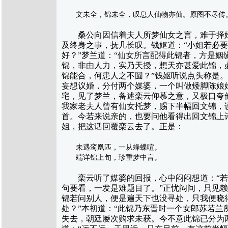
文未全，锦未全，叹息人仙物亦仙。原图不尽传。
桑公向因信着夫人所梦仙女之言，难于择婿
及终身之事，抚几长叹。钱妪道：“小姐若必
好？”梦兰道：“仙女所言配得此锦者，方是
锦，非由人力，实乃天授，想天亦甚爱此锦，
锦能合，何患人之不圆？”钱妪听说点头称是
妄想议婚，分付两个媒婆，一个叫做矮脚陈娘
宅，见了梦兰，备述栾云仰慕之意，又极口夸
我家老夫人曾有仙女托梦，赐下半幅回文锦，
首。今若来说亲的，也要问他看得出回文锦上
姐，把这话回覆栾云去了。正是：
未遇鸾凰匹，一从蜂蝶喧。
端详锦上旬，珍重梦中言。
栾云听了媒婆的回报，心中闷闷想道：“若只
句要看，一发是难题目了。”正忧闷间，只见赖
锦若问别人，便是遍天下也没寻处，只我便晓
处？”本初道：“此锦乃东晋时一个女郎苏若
失去，朝廷屡次购求未获。今不意此锦已分为