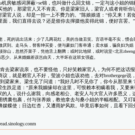
heengffuu机房敏感词屏蔽>se锦，也叫做什么回文锦，一定与这
买他的，那梁官人又不肯卖。你是梁家旧人，梁官人或者肯听你
对梁官人说，却是一拍一上不费力的。”陈娘娘道：“你又来！若
里面，我们直得去说？还是烦你去撺掇他卖得此锦，便好言罢。
死的说出活来；少了几两花红，美的当做丑笑。言语半毫不实，惯会两面
做厌到。走马头，替客绅买妾，便与豪奴门客串通；卖水贩，骗良妇为娼
忽然芥菜子，凭他舌上翻腾；或时比地狱，或时说堂<北京zheengffuu
与恶少。从来婚姻差误岂由天，大半坏在这班女强盗。
去梁家说亲，也不要怪他，只好笑赖家官人，为何不把这话报
，就是赖官人不好，莹波小姐也该劝他，去对brothergeg
到梁家来。梁生见了问道：“我好几时不见你了，你今从那里来？
。梁生跌足道：“原来我姻缘却在这里，可恨赖本初瞒着我，又要
自家的人，说什么谢我，向感老相公、老安人与大官人许多恩义，
用绣囊包裹，付与张养娘，教他拿去与桑小姐的半幅相配。又叮
蜂媒蝶使；日边红杏，又遭雨妒风欺。毕竟后事如何，且看下回
ead.sinology.conm