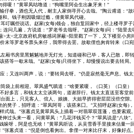
得嗄！”黄翠凤咕噜道：“狗嘴里阿会生出象牙来！”
仔拳，酒也无人代，耐主人家倒寻开心去哉。”陶云甫道：“故
碰和。钱子刚因吸烟过瘾，倩黄翠凤代碰。
耳叮嘱些说话。赵家(女每)领会，独自踅回家中，径上楼寻罗子
连问几遍，方说道：“罗老爷去哉呀。”赵家(女每)问：“陆里去
>太<北京政府机房敏感词屏蔽>阳里戳了一下，又下楼至小房
：“价末等罗老爷票头来仔，我带得去罢。故歇俚也匆肯转来（口
左厢书房里黑魆魆地并无灯光，知道碰和已毕，客人已散，即转
该搭等一歇末哉。”赵家(女每)只得坐下，却慢慢说出要去转局
应；又连叫两声，说：“要转局去呀。”仍是寂然毫无声息。钱太太
筒袋上前相迎。翠凤盛气嗔道：“啥要紧嗄，（口英）（口皇）（
凤不好多言，和钱太太立谈两句，道谢辞行。钱太太直送至客堂
台面上，只见客人、倌人、娘姨、大姐早挤得密层层没些空隙。罗
的凳子，招呼道：“翠凤阿哥，该搭来囗。”又招呼赵家(女每)
样式哉。”张蕙贞见黄翠凤头上插着一对翡翠双莲蓬，也要索观。
伸过头来一看，问黄翠凤：“几花洋钱买个？”翠凤说是“八块”
洋钱哚呀，阿是也无啥！”黄翠凤听说，从吴雪香手里接来估量一回
”张蕙贞道：“倪是倒也看匆出。拿俚一对来比仔末，好像好点。