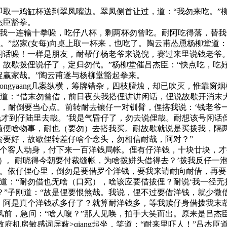
。
取一鸡缸杯送到翠凤嘴边。翠凤侧首让过，道：“我勿来吃。”
杰臣豁拳。
一连输十拳哚，吃仔八杯，剩两杯勿曾吃。耐阿吃得落，替我代
罢。”赵家(女每)向桌上取一杯来，也吃了。陶云甫怂恿杨柳堂
闲话哚！一样是朋友，耐帮仔杨老爷来说倪，赛过来里说钱老爷。
故歇拨俚说仔了，定归勿代。”杨柳堂催吕杰臣：“快点吃，吃好
捉赢家哉。”陶云甫遂与杨柳堂豁起拳来。
ngyaang几案纵横，筹牌错杂，四枝膻烛，却已吹灭，惟靠
子刚道：“借末勿曾借，前日夜头我搭俚讲讲闲话，俚说故歇开消
哚，耐倒要当心点。前转耐去镶仔一对钏臂，俚搭我说：‘钱老爷
钱才到仔陆里去哉。’我是气昏仔了，勿去说俚哉。耐想该号闲话
。随便啥物事，耐也（要勿）去搭我买。耐故歇就说是买拨我，隔
蛮要好，故歇俚转差仔啥个念头，勿相信耐哉，阿对？”
客人动身，付下来一百洋钱局帐。俚有仔洋钱，十块廿块，才
）。耐晓得今朝要付裁缝帐，为啥拨姘头借得去？’拨我反仔一泡
。依仔俚心里，倒勿是要借罗个洋钱，要我来请耐向耐借，再要
道：“耐勿借也无啥（口宛），啥该应要借拔俚？耐说‘我一径无
？”子刚道：“故是俚要恨煞哉。我说，俚不过要借洋钱，就少微
，阿是真个洋钱忒多仔了？就算耐洋钱多，等我赎仔身借拨我末哉
前，急问：“啥人嗄？”那人见唤，拍手大笑而出。原来是吕杰
北京政府机房敏感词屏蔽>qiang起坐，笑道：“耐来里吓人！”吕