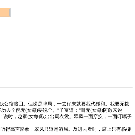
钱公馆哉囗。俚哚是牌局，一去仔末就要我代碰和。我要无拨
去？倪无(女每)要说个。”子富道：“耐无(女每)阿敢来说
！”说时，赵家(女每)取出出局衣裳。翠凤一面穿换，一面叮嘱子
听得高声豁拳，翠凤只道是酒局。及进去看时，席上只有杨柳