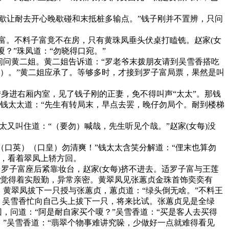
歇让耐去开心晚歇碰和末抵桩多输点。”钱子刚并不置辨，只问
富。不料子富竟不在房，只有黄珠凤垂头伏桌打瞌铣。赵家(女
嗄？”珠凤道：“勿晓得口宛。”
间问黄二姐。黄二姐告诉道：“罗老爷末拨朋友请到吴雪香搭吃
宛）。”黄二姐应承了。等够多时，才接到罗子富局票，果然是叫
身进右厢内室，见了钱子刚的正妻，免不得叫声“太太”。那钱
。钱太太道：“先生有转局末，早点去罢，晚仔勿局个。耐到楼梯
又叫住道：“（要勿）喊哉，先生听见个哉。”赵家(女每)没
口英）（口皇）勿清爽！”钱太太含笑分解道：“俚末也算勿
前，看着翠凤上轿方回。
子富座后紧靠妆台，赵家(女每)挤不进去。适罗子富与王莲
，觉得着实殷勤，异常亲密。黄翠凤见张蕙贞金珠首饰奕奕有
黄翠凤拔下一只授与张蕙贞，蕙贞道：“绿头倒无啥。”不料王
。吴雪香忙向自己头上拔下一只，将来比试。张蕙贞见是全绿
，问道：“阿是耐自家买个嗄？”吴雪香道：“买是客人去买得
”吴雪香道：“翡翠个物事难讲究哚，少做好一点就难得看见