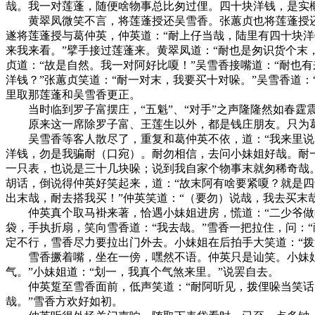
哉。我一对莲蓬，随便啥物事总比匆过俚。四十块洋钱，是实
黄翠凤微笑不言，将莲蓬授还吴雪香。张蕙贞也将莲蓬授还黄
遂将莲蓬授与葛仲英，仲英道：“耐上仔当哉，陆里有四十块洋
来我来看。”擘手接过莲蓬来。黄翠凤道：“耐也是匆识货个末
贞道：“故是自然。我一对阿好比嗄！”吴雪香接嘴道：“耐也
洋钱？”张蕙贞笑道：“耐一对末，我要买十对哚。”吴雪香道
里取那莲蓬和吴雪香更正。
当时临到罗子富摆庄，“五魁”、“对手”之声隆隆然如春霆
原来这一席除罗子富、王莲生以外，都是钱庄朋友。只为葛
吴雪香等客人散尽了，重复和葛仲英不依，道：“我来里说闲
洋钱，勿是我骗耐（口宛）。耐勿相信，去问小妹姐好哉。耐
一只表，也说是三十几块哚；说到我自家个物事末就匆稀奇哉
胡话，倒说得仲英好笑起来，道：“故末阿有啥要紧嗄？就是四
出末哉，耐去搭我买！”仲英笑道：“（要勿）说哉，我去买末哉
仲英真个取马褂来著，恰遇小妹姐进房，慌道：“二少爷做啥？
袋，手执折扇，笑向雪香道：“我去哉。”雪香一把拉住，问：“
定不行，雪香尽力要拉出门外去。小妹姐在后拍手大笑道：“
雪香撅着嘴，坐在一傍，嘿然不语。仲英只是讪笑。小妹姐亦
气。”小妹姐道：“划一，我真个气煞来里。”说罢自去。
仲英踅至雪香面前，低声笑道：“耐阿听见，拨俚哚当笑话。一
哉。”雪香方欢好如初。