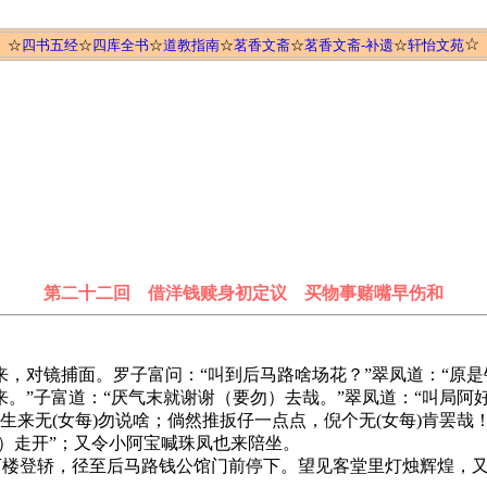
☆
☆
四书五经
☆
四库全书
☆
道教指南
☆
茗香文斋
☆
茗香文斋-补遗
☆
轩怡文苑
第二十二回 借洋钱赎身初定议 买物事赌嘴早伤和
对镜捕面。罗子富问：“叫到后马路啥场花？”翠凤道：“原是
”子富道：“厌气末就谢谢（要勿）去哉。”翠凤道：“叫局阿好勿
，生来无(女每)勿说啥；倘然推扳仔一点点，倪个无(女每)肯罢哉
勿）走开”；又令小阿宝喊珠凤也来陪坐。
楼登轿，径至后马路钱公馆门前停下。望见客堂里灯烛辉煌，又