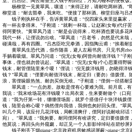
堂、吕杰臣、陶云甫暨主人钱子刚四位，方知为碰和的便夜饭
杨柳堂一见黄翠凤，嚷道：“来得正好，请耐吃两杯酒。”即
柳堂道：“耐去豁拳，我来吃。”便接了那杯酒。柳堂归座与吕
钱子刚执杯在手，告诉黄翠凤道：“倪四家头来里捉赢家，我
有一杯去拿得来。”子刚道：“就剩一杯哉，让赵家(女每)代仔
得阿要快。”黄翠凤乃道：“耐是会说得来，吃杯酒也要说多花
我代一杯，让俚说勿出啥。”翠凤道：“吕老爷，勿然是代末哉，
碰满哉，再有四圈。”吕杰臣吃完拳酒，因指陶云甫：“挨着耐
黄翠凤生恐代酒，假作随喜，避人左厢书房。只见书房zhoo
手躺着吸烟。翠凤乃问道：“倪无(女每)阿曾向耐借洋钱？”
事体，俚也就勿曾说起。”翠凤道：“倪无(女每)个心思重得野
钱末，耐管俚陆里来个嗄！’俚说：‘倪无拨洋钱用，勿晓得洋
钱？”翠凤道：“俚要向耐借洋钱末，耐定归（要勿）借拨俚
浪，害俚哚眼热煞。耐勿买倒无啥。”子刚道：“俚倒一径搭耐
翠凤道：“一点勿差。故歇是俚有心要难为我。前月底，有个
我说：‘我末啥场花有洋钱嗄？出局衣裳，生来要耐做个（口宛
道：“我为仔第一转，绷绷俚场面，就罗个搭借仔十块洋钱拨俚
钱，陆里会称心嗄？倘然俚向我借，我倒也匆好回头俚。”翠凤
叫几个局，该应付几花洋钱，局帐清爽仔，俚阿好说耐啥邱话
宛）。”翠凤道：“我匆要。耐同俚阿有啥讲究，定归要借拨俚
他莫说；再回头向外窥觑，却正见一个人影影绰绰站在碧纱屏风
钱子刚丢下烟qiang<北京政府机房敏感词屏蔽>qiang<