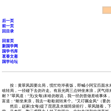
后一页
前一页
回目录
回首页
新国学网
国学书库
茗香文斋
国学论坛
按：黄翠凤因要出局，慌忙吃毕夜饭，即喊小阿宝舀面水来，
啥转局，一径碰下去勿许走。有辰光两三点钟坐来浪，厌气得来。
耐？”翠凤道：“无(女每)末啥勿敢说，我一径勿曾做差啥事体
富道：“耐坐来浪，我去一歇歇就转来个。”又叮嘱金凤“（要
然后，赵家(女每)提了琵琶及水烟筒袋前行，翠凤随着，下