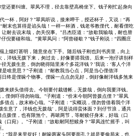
柳堂还要纠缠。翠凤不理，径去靠壁高椅坐下。钱子刚忙起身向
一杯，阿好？”翠凤听说，接来呷干，授还杯子，又说：“再
道：“耐末也算得是谄头哉！一样一杯酒，钱老爷教俚代，耐看俚吃
让耐去说末哉，勿关倪事。”吕杰臣道：“故歇我输哉，耐也替
仔倪要碰和哉。”黄翠凤问：“阿曾碰歇？”钱子刚说：“四圈庄
窗烟榻上烟灯甚明，随意坐在下手。随后钱子刚也到书房里，向上
末大，洋钱无拨下来，匆过去，好像要搭我借。后来一泡仔讲别样
一径无拨生意，倒勿晓得陆里来个多花洋钱？’我说：‘客人个洋
俚是啥意思？”子刚道：“耐教我当心点，阿是当心俚借洋
两日终是俚哚个物事。俚哚一点点勿见好，倒好像耐洋钱多煞来
拨来姘头借得去。今朝要付裁缝帐，无拨哉，倒向我要洋钱。
，俚倒吓得勿响哉。”子刚道：“价末今朝阿曾拨点俚？”翠凤
多借点，故末称心哉。”子刚道：“实概说，俚勿曾借着我个洋
拨生意了，洋钱也无拨哉’，阿是说得蛮体面？到仔节浪，通共
借点拨俚，也有限煞个。再哝两节，等耐赎仔身末，好哉（口
（口宛）。”子刚道：“故歇耐阿想赎身？”翠凤连忙摇手，叫
臣。
杰臣道：“我是来里捉奸！耐哚两家头阿要面孔？就是要偷局末，也