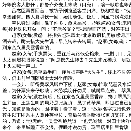
好等倪客人散仔，舒舒齐齐去上末哉（口宛），啥一歇歇也等勿
吕杰臣再要回言，被钱子刚拉至客堂归席。杨柳堂道：“倪输
拳酒如何。四人复哄饮一回，始用晚饭。饭后，同至书房点烛
翠凤碰过两圈，赢了许多，愈党高兴，乃喊赵家(女每)来附
每)拎起珠凤耳朵，问：“罗老爷呢？”珠凤醒而茫然，对答不出；
赵家(女每)发怒，将指头照珠凤太<北京政府机房敏感词屏蔽
酒去哉。耐去措大先生说，早点转来去转局。”赵家(女每)道
到东合兴里吴雪香家的。
赵家(女每)手执票头，重往后马路钱公馆来。一进门口，见
太太倒眉花眼笑说道：“阿是按先生转去？先生来哚楼浪，耐就
下头去喊一声囗。”
赵家(女每)急至后半间，仰首扬声叫“大先生”，楼上不见答
法，仍出前半间陪钱太太对坐闲话。
一会儿，听得黄翠凤脚声下楼，赵家(女每)忙取琵琶及水烟
差，为仔票头来仔歇哉，常恐忒晚仔勿局，喊耐早点去。”翠
赵家(女每)跟在轿后，径往东合兴里吴雪香家，搀了翠凤到
生并坐。王莲生叫的局乃是张蕙贞，见了黄翠凤，即挪过自己坐
光，知道是新办的，因携着手看了看，道：“故歇名字戒指也老
莲生以下即系主人葛仲英坐位，背后吴雪香听得张蕙贞赞好，便
的，乃道：“也无啥。”吴雪香艴然道：“也无哟我一对四十块
来个，来里城隍庙茶会浪。俚哚才说勿贵，珠宝店里陆里肯嗄！