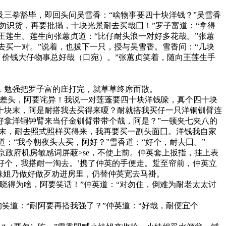
三拳豁毕，即回头问吴雪香：“啥物事要四十块洋钱？”吴雪香
勿识货，再要批搨，十块光景耐去买哉囗！”罗子富道：“拿得
王莲生。莲生向张蕙贞道：“比仔耐头浪一对好多花哉。”张蕙
去买一对。”说着，也拔下一只，授与吴雪香。雪香问：“几块
。价钱大仔物事总好哉（口宛）。”张蕙贞笑着，随向王莲生手
勉强把罗子富的庄打完，就草草终席而散。
差头，阿要诧异！我说一对莲蓬要四十块洋钱哚，真个四十块
十块末，阿是耐搭我去买得来嗄？耐就搭我买仔一只洋铜钏臂连
好拿洋铜钟臂来当仔金钏臂带带个哉，阿是？”一顿夹七夹八的
块末，耐去照式照样买得来，我再要买一副头面囗。洋钱我自家
道：“我今朝夜头去买，阿好？”雪香道：“好个，耐去囗。”
京政府机房敏感词屏蔽>se，不使上前。仲英套上扳指，挂上表
“好个，我搭耐一淘去。’携了仲英的手便走。踅至帘前，仲英立
妹姐乃做好做歹劝进房里，仍替仲英宽去马褂。
得为啥，阿要笑话！”仲英道：“对勿住，倒难为耐老太太讨
笑道：“耐阿要再搭我强了？”仲英道：“好哉，耐便宜个