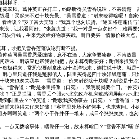
概模样呀。”
翠凤。葛仲英正在打庄，约略听得吴雪香说话，不甚清楚；及
钱嗄！买起来不过十块光景。”吴雪香道：“耐末晓得啥嗄！自家
，看啥嗄？”罗子富大笑道：“我真个也匆识货。”遂又将莲蓬传与
有来浪，让我看阿好。”张蕙贞道：“我一对是一点勿好个，难再要
：“四块洋钱，生来无拨啥好物事买哉。耐再要买，情愿价钱大点
震耳，才把吴雪香莲蓬议论剪断不提。
仲英同吴雪香恩爱缠绵，意不在酒，大家争要凑趣，不肯放量，
话末，耐该应也帮我说句把，故末算得耐要好；耐倒来扳我个
一歇极得来，常恐倪要耐拿出四十块洋钱来，连忙说十块。就是
。耐心里只道仔我是蹩脚倌人，陆里买得起四十块洋钱莲蓬，只
十块末也匆关我事。”雪香道：“价末耐说啥十块嗄？耐说是十
。”雪香道：“耐是来里搭浆（口宛），我明朝就要个囗。”仲英
”正是拦阻，雪香丢个眼se<北京政府机房敏感词屏蔽>se<北
耐到陆里去？”仲英道：“耐教我买物事去（口宛）？”雪香道：
拨巡捕来拉得去仔末好哉！”客堂里外场不解何事，也来查问。小
呵呵笑道：“两个小干仵并仔一堆末，成日个哭哭笑笑，也匆晓
点无拨啥事体，瞎噪仔一泡，故末算啥囗？”雪香不禁“嗤”的